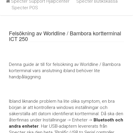
Specter Support Hjälpcenter
Specter Butikskassa
Specter POS
Felsökning av Worldline / Bambora kortterminal
ICT 250
Denna guide är till för felsökning av Worldline / Bambora
korterminal vars anslutning ibland behöver lite
handpåläggning.
Ibland liknande problem ha lite olika symptom, en bra
början är att kontrollera windows inställningar och
säkerställa att datorn identifierat kortterminal. Då ska den
återfinnas under Inställningar -> Enheter ->
Bluetooth och
andra enheter
. Har USB-adaptern levererats från
Specter ska den heta
“Prolific USB to Serial controller