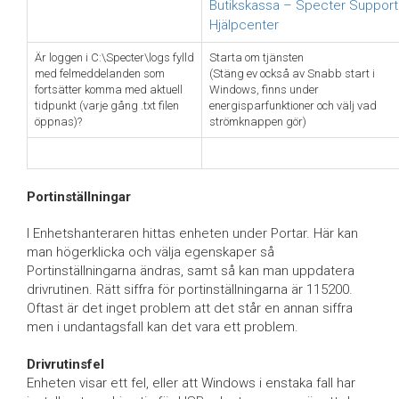
Butikskassa – Specter Support
Hjälpcenter
Är loggen i C:\Specter\logs fylld
Starta om tjänsten
med felmeddelanden som
(Stäng ev också av Snabb start i
fortsätter komma med aktuell
Windows, finns under
tidpunkt (varje gång .txt filen
energisparfunktioner och välj vad
öppnas)?
strömknappen gör)
Portinställningar
I Enhetshanteraren hittas enheten under Portar. Här kan
man högerklicka och välja egenskaper så
Portinställningarna ändras, samt så kan man uppdatera
drivrutinen. Rätt siffra för portinställningarna är 115200.
Oftast är det inget problem att det står en annan siffra
men i undantagsfall kan det vara ett problem.
Drivrutinsfel
Enheten visar ett fel, eller att Windows i enstaka fall har