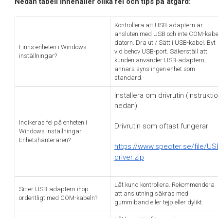
Nedan tabell innehåller olika fel och tips på åtgärd:
Kontrollera att USB-adaptern är
ansluten med USB och inte COM-kabel
datorn. Dra ut / Sätt i USB-kabel. Byt
Finns enheten i Windows
vid behov USB-port. Säkerställ att
inställningar?
kunden använder USB-adaptern,
annars syns ingen enhet som
standard.
Installera om drivrutin (instrukti
nedan).
Indikeras fel på enheten i
Drivrutin som oftast fungerar:
Windows inställningar
Enhetshanteraren?
https://www.specter.se/file/US
driver.zip
Låt kund kontrollera. Rekommendera
Sitter USB-adaptern ihop
att anslutning säkras med
ordentligt med COM-kabeln?
gummiband eller tejp eller dylikt.