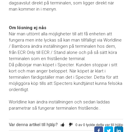
dagsavslut direkt på terminalen, som ligger direkt när
man kommer in i menyn.
Om lösning ej nås
När man uttömt alla möjligheter till att få enheten att
fungera men inte lyckas så kan man tillfälligt via Worldline
/ Bambora ändra inställningen på terminalen hos dem,
från ECR Only till ECR / Stand alone och på så sätt köra
terminalen som en fristående terminal.
Då påbörjar man köpet i Specter. Kunden stoppar i sitt
kort och man anger beloppet. När köpet är klart i
terminalen färdigställer man det i Specter. Detta för att
möjliggöra köp tills att Specters kundtjänst kunna felsöka
ordentligt.
Worldline kan ändra inställningen och sedan laddas
parametrar så fungerar terminalen fristående..
Var denna artikel till hjälp?
0 av 0 tyckte detta var till hjälp