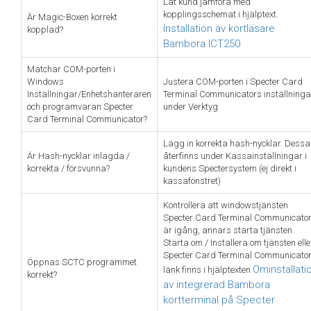
Låt kund jämföra med
kopplingsschemat i hjälptext.
Är Magic-Boxen korrekt
Installation av kortläsare
kopplad?
Bambora ICT250
Matchar COM-porten i
Windows
Justera COM-porten i Specter Card
Inställningar/Enhetshanteraren
Terminal Communicators inställninga
och programvaran Specter
under Verktyg
Card Terminal Communicator?
Lägg in korrekta hash-nycklar. Dessa
Är Hash-nycklar inlagda /
återfinns under Kassainställningar i
korrekta / försvunna?
kundens Spectersystem (ej direkt i
kassafönstret)
Kontrollera att windowstjänsten
Specter Card Terminal Communicato
är igång, annars starta tjänsten.
Starta om / Installera om tjänsten elle
Specter Card Terminal Communicato
Öppnas SCTC programmet
Ominstallati
länk finns i hjälptexten
korrekt?
av integrerad Bambora
kortterminal på Specter