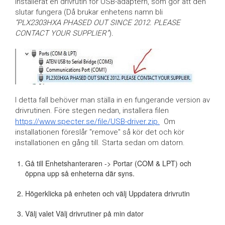
installerat en drivrutin för USB-adaptern, som gör att den
slutar fungera (Då brukar enhetens namn bli
“PLX2303HXA PHASED OUT SINCE 2012. PLEASE
CONTACT YOUR SUPPLIER”
)
.
I detta fall behöver man ställa in en fungerande version av
drivrutinen. Före stegen nedan, installera filen
https://www.specter.se/file/USB-driver.zip.
Om
installationen föreslår "remove" så kör det och kör
installationen en gång till. Starta sedan om datorn.
Gå till Enhetshanteraren -> Portar (COM & LPT) och
öppna upp så enheterna där syns.
Högerklicka på enheten och välj Uppdatera drivrutin
Välj valet Välj drivrutiner på min dator