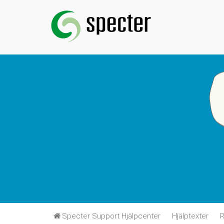
Specter Support Hjälpcenter
Hjälptexter
R