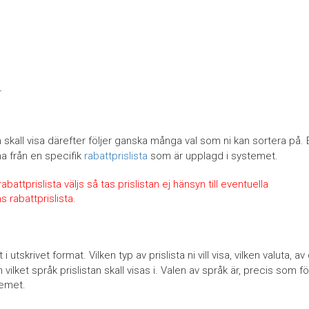
n skall visa därefter följer ganska många val som ni kan sortera på. 
na från en specifik
rabattprislista
som är upplagd i systemet.
attprislista väljs så tas prislistan ej hänsyn till eventuella
 rabattprislista.
t i utskrivet format. Vilken typ av prislista ni vill visa, vilken valuta, av
vilket språk prislistan skall visas i. Valen av språk är, precis som fö
stemet.