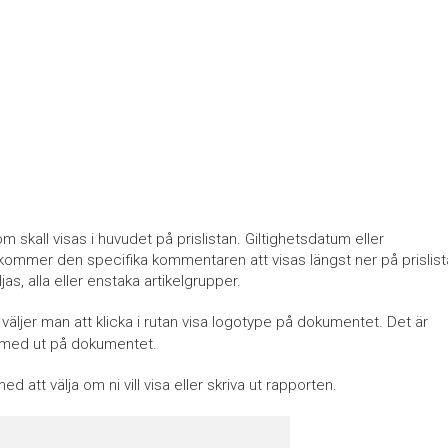
om skall visas i huvudet på prislistan. Giltighetsdatum eller
kommer den specifika kommentaren att visas längst ner på prislis
ljas, alla eller enstaka artikelgrupper.
an väljer man att klicka i rutan visa logotype på dokumentet. Det är
r med ut på dokumentet.
ed att välja om ni vill visa eller skriva ut rapporten.