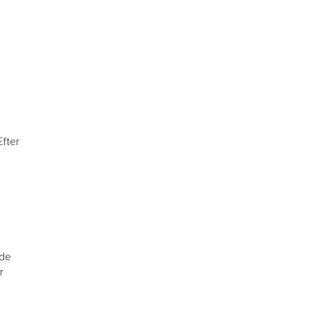
Efter
 de
r