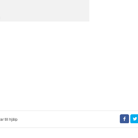
r till hjälp
Faceboo
Twi