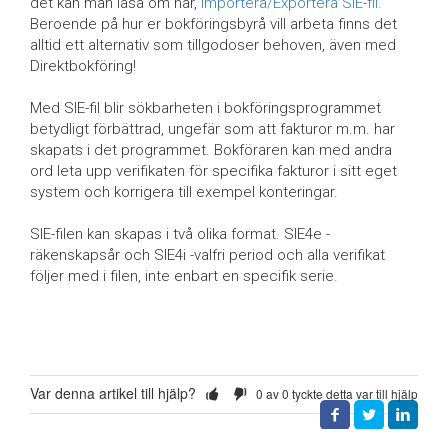
det kan man läsa om här,
Importera/Exportera SIE-fil.
Beroende på hur er bokföringsbyrå vill arbeta finns det
alltid ett alternativ som tillgodoser behoven, även med
Direktbokföring!
Med SIE-fil blir sökbarheten i bokföringsprogrammet
betydligt förbättrad, ungefär som att fakturor m.m. har
skapats i det programmet. Bokföraren kan med andra
ord leta upp verifikaten för specifika fakturor i sitt eget
system och korrigera till exempel konteringar.
SIE-filen kan skapas i två olika format. SIE4e -
räkenskapsår och SIE4i -valfri period och alla verifikat
följer med i filen, inte enbart en specifik serie.
Var denna artikel till hjälp?
0 av 0 tyckte detta var till hjälp
Facebook
Twitter
LinkedIn