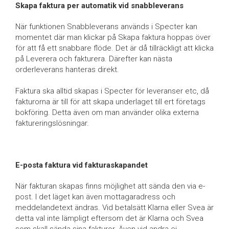
Skapa faktura per automatik vid snabbleverans
När funktionen Snabbleverans används i Specter kan
momentet där man klickar på Skapa faktura hoppas över
för att få ett snabbare flöde. Det är då tillräckligt att klicka
på Leverera och fakturera. Därefter kan nästa
orderleverans hanteras direkt.
Faktura ska alltid skapas i Specter för leveranser etc, då
fakturorna är till för att skapa underlaget till ert företags
bokföring. Detta även om man använder olika externa
faktureringslösningar.
E-posta faktura vid fakturaskapandet
När fakturan skapas finns möjlighet att sända den via e-
post. I det läget kan även mottagaradress och
meddelandetext ändras. Vid betalsätt Klarna eller Svea är
detta val inte lämpligt eftersom det är Klarna och Svea
som skall sända sina fakturor. Även vid andra ej