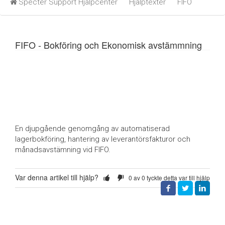
Specter Support Hjälpcenter
Hjälptexter
FIFO
FIFO - Bokföring och Ekonomisk avstämmning
En djupgående genomgång av automatiserad
lagerbokföring, hantering av leverantörsfakturor och
månadsavstämning vid FIFO.
Var denna artikel till hjälp?
0 av 0 tyckte detta var till hjälp
Facebook
Twitter
LinkedIn